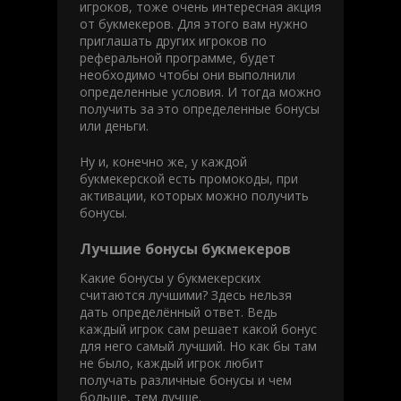
игроков, тоже очень интересная акция
от букмекеров. Для этого вам нужно
приглашать других игроков по
реферальной программе, будет
необходимо чтобы они выполнили
определенные условия. И тогда можно
получить за это определенные бонусы
или деньги.
Ну и, конечно же, у каждой
букмекерской есть промокоды, при
активации, которых можно получить
бонусы.
Лучшие бонусы букмекеров
Какие бонусы у букмекерских
считаются лучшими? Здесь нельзя
дать определённый ответ. Ведь
каждый игрок сам решает какой бонус
для него самый лучший. Но как бы там
не было, каждый игрок любит
получать различные бонусы и чем
больше, тем лучше.