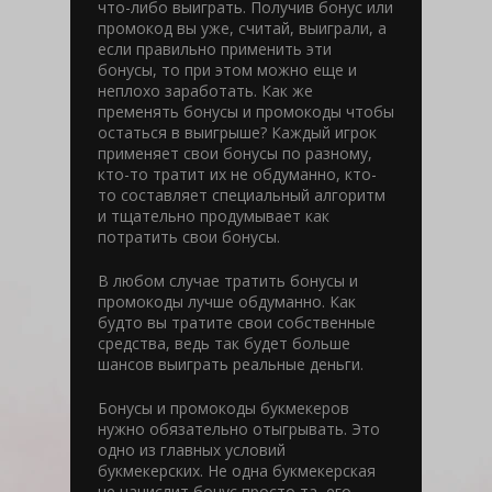
что-либо выиграть. Получив бонус или
промокод вы уже, считай, выиграли, а
если правильно применить эти
бонусы, то при этом можно еще и
неплохо заработать. Как же
пременять бонусы и промокоды чтобы
остаться в выигрыше? Каждый игрок
применяет свои бонусы по разному,
кто-то тратит их не обдуманно, кто-
то составляет специальный алгоритм
и тщательно продумывает как
потратить свои бонусы.
В любом случае тратить бонусы и
промокоды лучше обдуманно. Как
будто вы тратите свои собственные
средства, ведь так будет больше
шансов выиграть реальные деньги.
Бонусы и промокоды букмекеров
нужно обязательно отыгрывать. Это
одно из главных условий
букмекерских. Не одна букмекерская
не начислит бонус просто та, его