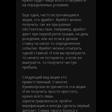
нужно будет чаще всего отыгрывать
на определенных условиях.
Еще одна, часто встречающаяся
акция, это фрибет. Фрибет можно
получить так же при разных
обстоятельствах. Например, фрибет
дают при первой регистрации, на день
рождения, или же если в делали
ставку на какое-то определенное
событие. Фрибет можно отыграть
одной ставкой. И ели вы проиграете,
то ничего не потеряете, а если же
выиграете, то получите чистую
прибыль.
Следующий вид акции это
приветственный. У многих
букмекерских встречается эта акция.
И её получить просто простого,
нужно всего лишь
зарегистрироваться, пройти
верификацию и иногда сделать первый
депозит. Сумма такого бонуса у