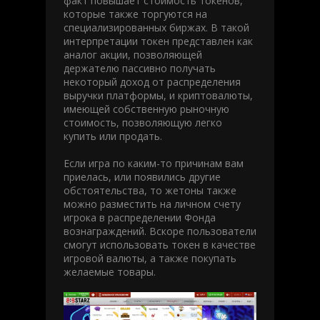
факт повышает стоимость токенов,
которые также торгуются на
специализированных биржах. В такой
интерпретации токен представлен как
аналог акции, позволяющей
держателю пассивно получать
некоторый доход от распределения
выручки платформы, и криптовалюты,
имеющей собственную рыночную
стоимость, позволяющую легко
купить или продать.
Если игра по каким-то причинам вам
приелась, или появились другие
обстоятельства, то жетоны также
можно разместить на личном счету
игрока в распределении Фонда
вознаграждений. Вскоре пользователи
смогут использовать токен в качестве
игровой валюты, а также покупать
желаемые товары.