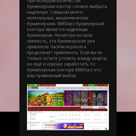
При большом количестве
букмекерских контор сложно выбрать
надёжную. Слишком много
нелегальных, мошеннических
букмекерских. 888Starz букмекерская
контора является надёжным
букмекером. Несмотря на свою
свежесть, эта букмекерская уже
привлекла тысячи игроков и
продолжает привлекать. Если вы не
только хотите утолить жажду азарта,
но ещё и хорошо заработать то
букмекерская контора 888Starz это
ваш правильный выбор.