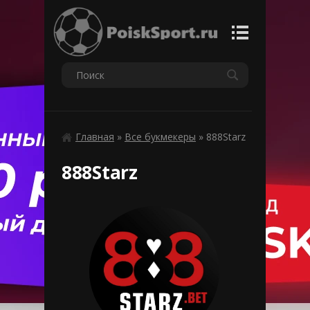
Главная
»
Все букмекеры
» 888Starz
888Starz
Об