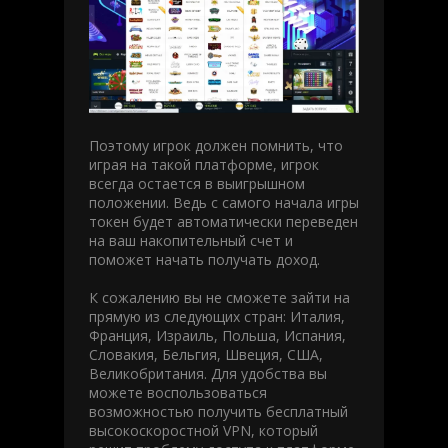
Поэтому игрок должен помнить, что
играя на такой платформе, игрок
всегда остается в выигрышном
положении. Ведь с самого начала игры
токен будет автоматически переведен
на ваш накопительный счет и
поможет начать получать доход.
К сожалению вы не сможете зайти на
прямую из следующих стран: Италия,
Франция, Израиль, Польша, Испания,
Словакия, Бельгия, Швеция, США,
Великобритания. Для удобства вы
можете воспользоваться
возможностью получить бесплатный
высокоскоростной VPN, который