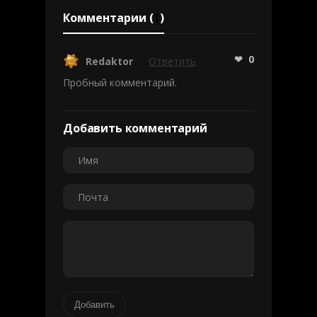
Комментарии (
1
)
❤
0
Redaktor
Ответить
Пробный комментарий.
Добавить комментарий
Добавить