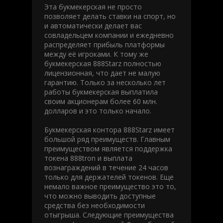
Эта букмекерская не просто
позволяет делать ставки на спорт, но
и автоматически делает вас
совладельцем компании и ежедневно
распределяет прибыль платформы
между её игроками. К тому же
букмекерская 888Starz полностью
лицензионная, что дает не малую
гарантию. Только за несколько лет
работы букмекерская выплатила
своим акционерам более 60 млн.
долларов и это только начало.
Букмекерская контора 888Starz имеет
большой ряд преимуществ. Главным
преимуществом является поддержка
токена 888tron и выплата
вознаграждений в течение 24 часов
только для держателей токенов. Еще
немало важное преимущество это то,
что можно выводить доступные
средства без необходимости
отыгрыша. Следующие преимущества