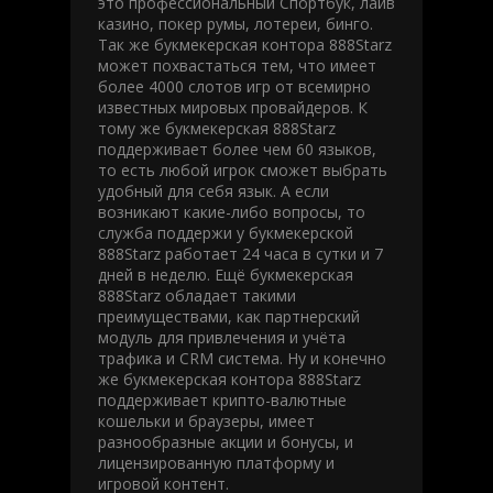
это профессиональный Спортбук, лайв
казино, покер румы, лотереи, бинго.
Так же букмекерская контора 888Starz
может похвастаться тем, что имеет
более 4000 слотов игр от всемирно
известных мировых провайдеров. К
тому же букмекерская 888Starz
поддерживает более чем 60 языков,
то есть любой игрок сможет выбрать
удобный для себя язык. А если
возникают какие-либо вопросы, то
служба поддержи у букмекерской
888Starz работает 24 часа в сутки и 7
дней в неделю. Ещё букмекерская
888Starz обладает такими
преимуществами, как партнерский
модуль для привлечения и учёта
трафика и CRM система. Ну и конечно
же букмекерская контора 888Starz
поддерживает крипто-валютные
кошельки и браузеры, имеет
разнообразные акции и бонусы, и
лицензированную платформу и
игровой контент.