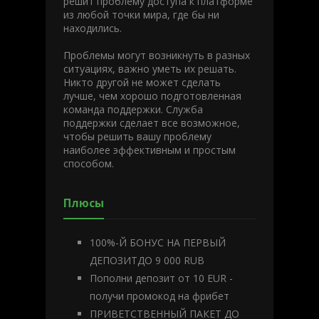
решит проблему доступа к платформе
из любой точки мира, где бы ни
находились.
Проблемы могут возникнуть в разных
ситуациях, важно уметь их решать.
Никто другой не может сделать
лучше, чем хорошо подготовленная
команда поддержки. Служба
поддержки сделает все возможное,
чтобы решить вашу проблему
наиболее эффективным и простым
способом.
Плюсы
100%-Й БОНУС НА ПЕРВЫЙ
ДЕПОЗИТДО 9 000 RUB
Пополни депозит от 10 EUR -
получи промокод на фрибет
ПРИВЕТСТВЕННЫЙ ПАКЕТ ДО